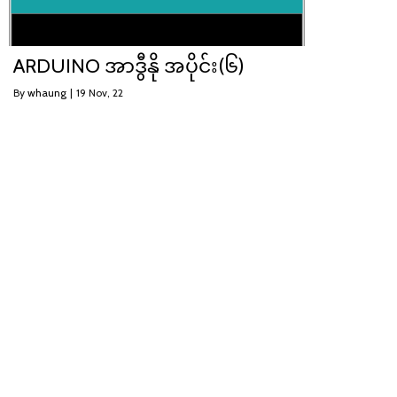
ARDUINO အာဒွီနို အပိုင်း(၆)
By
whaung
|
19
Nov, 22