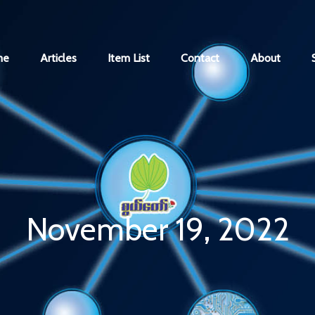
me
Articles
Item List
Contact
About
November 19, 2022